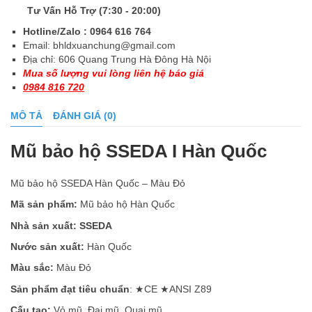
Tư Vấn Hỗ Trợ (7:30 - 20:00)
Hotline/Zalo : 0964 616 764
Email:
bhldxuanchung@gmail.com
Địa chỉ: 606 Quang Trung Hà Đông Hà Nội
Mua số lượng vui lòng liên hệ báo giá
0984 816 720
MÔ TẢ
ĐÁNH GIÁ (0)
Mũ bảo hộ SSEDA I Hàn Quốc
Mũ bảo hộ SSEDA Hàn Quốc – Màu Đỏ
Mã sản phẩm:
Mũ bảo hộ Hàn Quốc
Nhà sản xuất: SSEDA
Nước sản xuất:
Hàn Quốc
Màu sắc:
Màu Đỏ
Sản phẩm đạt tiêu chuẩn
: ★CE ★ANSI Z89
Cấu tạo:
Vỏ mũ, Đai mũ, Quai mũ