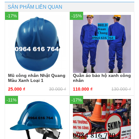
SẢN PHẨM LIÊN QUAN
-17%
-15%
Mũ công nhân Nhật Quang
Quần áo bảo hộ xanh công
Màu Xanh Loại 1
nhân
25.000
₫
30.000
₫
110.000
₫
130.000
₫
-11%
-17%