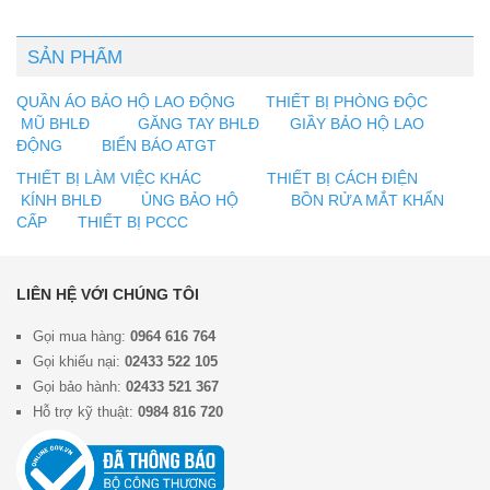
SẢN PHẨM
QUẦN ÁO BẢO HỘ LAO ĐỘNG
THIẾT BỊ PHÒNG ĐỘC
MŨ BHLĐ
GĂNG TAY BHLĐ
GIẦY BẢO HỘ LAO
ĐỘNG
BIỂN BÁO ATGT
THIẾT BỊ LÀM VIỆC KHÁC
THIẾT BỊ CÁCH ĐIỆN
KÍNH BHLĐ
ỦNG BẢO HỘ
BỒN RỬA MẮT KHẨN
CẤP
THIẾT BỊ PCCC
LIÊN HỆ VỚI CHÚNG TÔI
Gọi mua hàng:
0964 616 764
Gọi khiếu nại:
02433 522 105
Gọi bảo hành:
02433 521 367
Hỗ trợ kỹ thuật:
0984 816 720