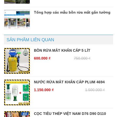
Tổng hợp các mẫu bồn rửa mắt gắn tường
SẢN PHẨM LIÊN QUAN
BỒN RỬA MẮT KHẨN CẤP 5 LÍT
600.000
₫
750.000
₫
NƯỚC RỬA MẮT KHẨN CẤP PLUM 4694
1.150.000
₫
1.500.000
₫
CỌC TIÊU THÉP VIỆT NAM D76 D90 D110