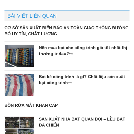
BÀI VIẾT LIÊN QUAN
CƠ SỞ SẢN XUẤT BIỂN BÁO AN TOÀN GIAO THÔNG ĐƯỜNG
BỘ UY TÍN, CHẤT LƯỢNG
Nên mua bạt che công trình giá tốt nhất thị
trường ở đâu?￼
Bạt kẻ công trình là gì? Chất liệu sản xuất
bạt công trình￼
BỒN RỬA MẮT KHẨN CẤP
SẢN XUẤT NHÀ BẠT QUÂN ĐỘI – LỀU BẠT
DÃ CHIẾN