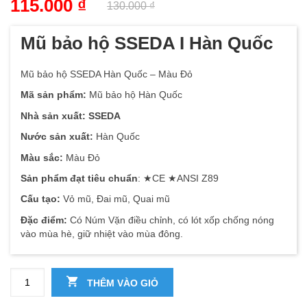
115.000
₫
130.000
₫
Mũ bảo hộ SSEDA I Hàn Quốc
Mũ bảo hộ SSEDA Hàn Quốc – Màu Đỏ
Mã sản phẩm:
Mũ bảo hộ Hàn Quốc
Nhà sản xuất: SSEDA
Nước sản xuất:
Hàn Quốc
Màu sắc:
Màu Đỏ
Sản phẩm đạt tiêu chuẩn
: ★CE ★ANSI Z89
Cấu tạo:
Vỏ mũ, Đai mũ, Quai mũ
Đặc điểm:
Có Núm Vặn điều chỉnh, có lót xốp chống nóng
vào mùa hè, giữ nhiệt vào mùa đông.
Số lượng
THÊM VÀO GIỎ