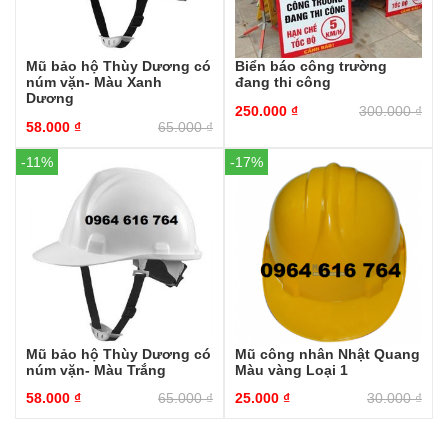
Mũ bảo hộ Thùy Dương có
Biển báo công trường
núm vặn- Màu Xanh
đang thi công
Dương
250.000
₫
300.000
₫
58.000
₫
65.000
₫
-11%
-17%
Mũ bảo hộ Thùy Dương có
Mũ công nhân Nhật Quang
núm vặn- Màu Trắng
Màu vàng Loại 1
58.000
₫
65.000
₫
25.000
₫
30.000
₫