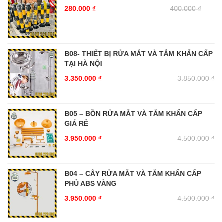
280.000
₫
400.000
₫
B08- THIẾT BỊ RỬA MẮT VÀ TẮM KHẨN CẤP
TẠI HÀ NỘI
3.350.000
₫
3.850.000
₫
B05 – BỒN RỬA MẮT VÀ TẮM KHẨN CẤP
GIÁ RẺ
3.950.000
₫
4.500.000
₫
B04 – CÂY RỬA MẮT VÀ TẮM KHẨN CẤP
PHỦ ABS VÀNG
3.950.000
₫
4.500.000
₫