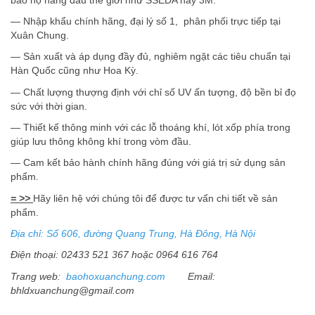
— Nhập khẩu chính hãng, đại lý số 1, phân phối trực tiếp tại
Xuân Chung.
— Sản xuất và áp dụng đầy đủ, nghiêm ngặt các tiêu chuẩn tại
Hàn Quốc cũng như Hoa Kỳ.
— Chất lượng thượng định với chỉ số UV ấn tượng, độ bền bỉ đọ
sức với thời gian.
— Thiết kế thông minh với các lỗ thoáng khí, lót xốp phía trong
giúp lưu thông không khí trong vòm đầu.
— Cam kết bảo hành chính hãng đúng với giá trị sử dụng sản
phẩm.
= >>
Hãy liên hệ với chúng tôi để được tư vấn chi tiết về sản
phẩm.
Ðịa chỉ: Số 606, đường Quang Trung, Hà Ðông, Hà Nội
Ðiện thoại: 02433 521 367 hoặc 0964 616 764
Trang web:
baohoxuanchung.com
Email:
bhldxuanchung@gmail.com