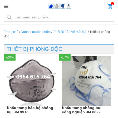
Đến nội dung chính
0
Products search
Trang chủ
/
Danh mục sản phẩm
/
Thiết Bị Bảo Vệ Mắt Mặt
/
Thiết bị phòng
độc
THIẾT BỊ PHÒNG ĐỘC
-20%
-17%
Khẩu trang bảo hộ chống
Khẩu trang chống bụi
bụi 3M 9913
công nghiệp 3M 8822