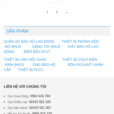
1
2
→
SẢN PHẨM
QUẦN ÁO BẢO HỘ LAO ĐỘNG
THIẾT BỊ PHÒNG ĐỘC
MŨ BHLĐ
GĂNG TAY BHLĐ
GIẦY BẢO HỘ LAO
ĐỘNG
BIỂN BÁO ATGT
THIẾT BỊ LÀM VIỆC KHÁC
THIẾT BỊ CÁCH ĐIỆN
KÍNH BHLĐ
ỦNG BẢO HỘ
BỒN RỬA MẮT KHẨN
CẤP
THIẾT BỊ PCCC
LIÊN HỆ VỚI CHÚNG TÔI
Gọi mua hàng:
0964 616 764
Gọi khiếu nại:
02433 522 105
Gọi bảo hành:
02433 521 367
Hỗ trợ kỹ thuật:
0984 816 720