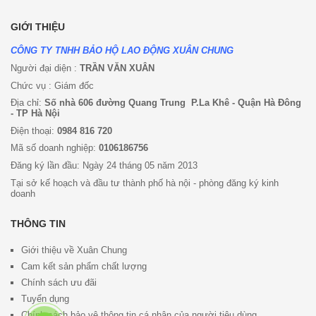
GIỚI THIỆU
CÔNG TY TNHH BẢO HỘ LAO ĐỘNG XUÂN CHUNG
Người đại diện :
TRẦN VĂN XUÂN
Chức vụ : Giám đốc
Địa chỉ:
Số nhà 606 đường Quang Trung P.La Khê - Quận Hà Đông
- TP Hà Nội
Điện thoại:
0984 816 720
Mã số doanh nghiệp:
0106186756
Đăng ký lần đầu: Ngày 24 tháng 05 năm 2013
Tại sở kế hoạch và đầu tư thành phố hà nội - phòng đăng ký kinh
doanh
THÔNG TIN
Giới thiệu về Xuân Chung
Cam kết sản phẩm chất lượng
Chính sách ưu đã
i
Tuyển dụng
Chính sách bảo vệ thông tin cá nhân của người tiêu dùng