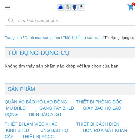
Đến nội dung chính
0
Products search
Trang chủ
/
Danh mục sản phẩm
/
Thiết bị hỗ trợ sản xuất
/
Túi đựng dụng cụ
TÚI ĐỰNG DỤNG CỤ
Không tìm thấy sản phẩm nào khớp với lựa chọn của bạn.
SẢN PHẨM
QUẦN ÁO BẢO HỘ LAO ĐỘNG
THIẾT BỊ PHÒNG ĐỘC
MŨ BHLĐ
GĂNG TAY BHLĐ
GIẦY BẢO HỘ LAO
ĐỘNG
BIỂN BÁO ATGT
THIẾT BỊ LÀM VIỆC KHÁC
THIẾT BỊ CÁCH ĐIỆN
KÍNH BHLĐ
ỦNG BẢO HỘ
BỒN RỬA MẮT KHẨN
CẤP
THIẾT BỊ PCCC