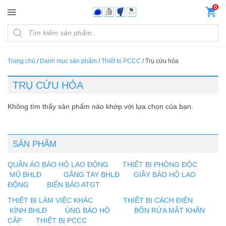
Đến nội dung chính
0
Products search
Trang chủ
/
Danh mục sản phẩm
/
Thiết bị PCCC
/
Trụ cứu hỏa
TRỤ CỨU HỎA
Không tìm thấy sản phẩm nào khớp với lựa chọn của bạn.
SẢN PHẨM
QUẦN ÁO BẢO HỘ LAO ĐỘNG
THIẾT BỊ PHÒNG ĐỘC
MŨ BHLĐ
GĂNG TAY BHLĐ
GIẦY BẢO HỘ LAO
ĐỘNG
BIỂN BÁO ATGT
THIẾT BỊ LÀM VIỆC KHÁC
THIẾT BỊ CÁCH ĐIỆN
KÍNH BHLĐ
ỦNG BẢO HỘ
BỒN RỬA MẮT KHẨN
CẤP
THIẾT BỊ PCCC