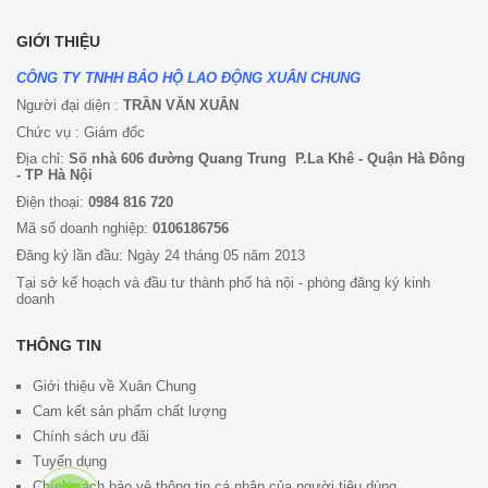
GIỚI THIỆU
CÔNG TY TNHH BẢO HỘ LAO ĐỘNG XUÂN CHUNG
Người đại diện :
TRẦN VĂN XUÂN
Chức vụ : Giám đốc
Địa chỉ:
Số nhà 606 đường Quang Trung P.La Khê - Quận Hà Đông
- TP Hà Nội
Điện thoại:
0984 816 720
Mã số doanh nghiệp:
0106186756
Đăng ký lần đầu: Ngày 24 tháng 05 năm 2013
Tại sở kế hoạch và đầu tư thành phố hà nội - phòng đăng ký kinh
doanh
THÔNG TIN
Giới thiệu về Xuân Chung
Cam kết sản phẩm chất lượng
Chính sách ưu đã
i
Tuyển dụng
Chính sách bảo vệ thông tin cá nhân của người tiêu dùng