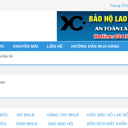
Trang Ch
ỨC
KHUYẾN MÃI
LIÊN HỆ
HƯỚNG DẪN MUA HÀNG
a bảo hộ
bạn.
 ĐỘC
MŨ BHLĐ
GĂNG TAY BHLĐ
GIẦY BẢO HỘ LAO Đ
IỆN
KÍNH BHLĐ
ỦNG BẢO HỘ
BỒN RỬA MẮT KHẨN