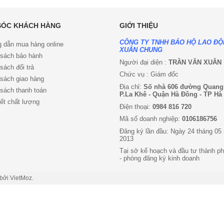
SÓC KHÁCH HÀNG
GIỚI THIỆU
CÔNG TY TNHH BẢO HỘ LAO Đ
 dẫn mua hàng online
XUÂN CHUNG
 sách bảo hành
Người đại diện :
TRẦN VĂN XUÂN
sách đổi trả
Chức vụ : Giám đốc
sách giao hàng
Địa chỉ:
Số nhà 606 đường Quang
sách thanh toán
P.La Khê - Quận Hà Đông - TP Hà
ết chất lượng
Điện thoại:
0984 816 720
Mã số doanh nghiệp:
0106186756
Đăng ký lần đầu: Ngày 24 tháng 05
2013
Tại sở kế hoạch và đầu tư thành ph
- phòng đăng ký kinh doanh
 bởi
VietMoz
.