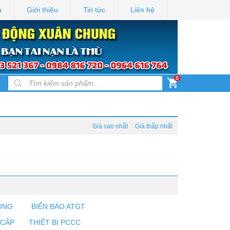
ủ
Giới thiệu
Tin tức
Liên hệ
0
Products search
Giá cao nhẩt
Giá thấp nhẩt
ỘNG
BIỂN BÁO ATGT
 CẤP
THIẾT BỊ PCCC