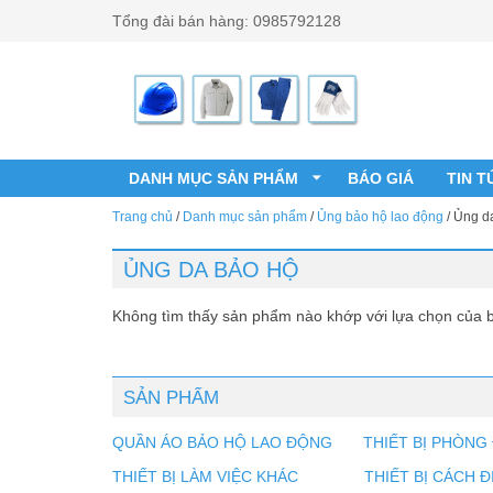
Đến nội dung chính
Tổng đài bán hàng: 0985792128
DANH MỤC SẢN PHẨM
BÁO GIÁ
TIN T
Trang chủ
/
Danh mục sản phẩm
/
Ủng bảo hộ lao động
/
Ủng d
ỦNG DA BẢO HỘ
Không tìm thấy sản phẩm nào khớp với lựa chọn của 
SẢN PHẨM
QUẦN ÁO BẢO HỘ LAO ĐỘNG
THIẾT BỊ PHÒNG
THIẾT BỊ LÀM VIỆC KHÁC
THIẾT BỊ CÁCH Đ