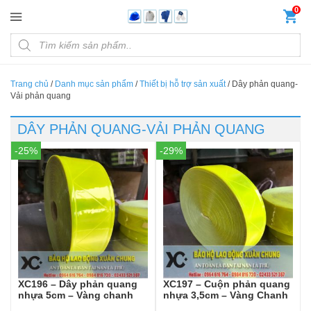
Đến nội dung chính
0
Products search
Trang chủ
/
Danh mục sản phẩm
/
Thiết bị hỗ trợ sản xuất
/
Dây phản quang-
Vải phản quang
DÂY PHẢN QUANG-VẢI PHẢN QUANG
-25%
-29%
XC196 – Dây phản quang
XC197 – Cuộn phản quang
nhựa 5cm – Vàng chanh
nhựa 3,5cm – Vàng Chanh