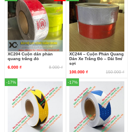
XC204 Cuộn dán phản
XC244 – Cuộn Phản Quang
quang trắng đỏ
Dán Xe Trắng Đỏ – Dài 5m/
sợi
6.000
₫
8.000
₫
100.000
₫
150.000
₫
-17%
-17%