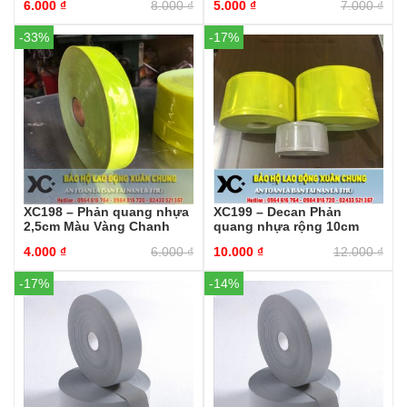
6.000
₫
8.000
₫
5.000
₫
7.000
₫
-33%
-17%
XC198 – Phản quang nhựa
XC199 – Decan Phản
2,5cm Màu Vàng Chanh
quang nhựa rộng 10cm
4.000
₫
6.000
₫
10.000
₫
12.000
₫
-17%
-14%