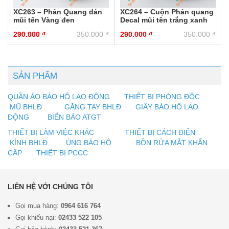
XC263 – Phản Quang dán
XC264 – Cuộn Phản quang
mũi tên Vàng đen
Decal mũi tên trắng xanh
290.000
₫
350.000
₫
290.000
₫
350.000
₫
SẢN PHẨM
QUẦN ÁO BẢO HỘ LAO ĐỘNG
THIẾT BỊ PHÒNG ĐỘC
MŨ BHLĐ
GĂNG TAY BHLĐ
GIẦY BẢO HỘ LAO
ĐỘNG
BIỂN BÁO ATGT
THIẾT BỊ LÀM VIỆC KHÁC
THIẾT BỊ CÁCH ĐIỆN
KÍNH BHLĐ
ỦNG BẢO HỘ
BỒN RỬA MẮT KHẨN
CẤP
THIẾT BỊ PCCC
LIÊN HỆ VỚI CHÚNG TÔI
Gọi mua hàng:
0964 616 764
Gọi khiếu nại:
02433 522 105