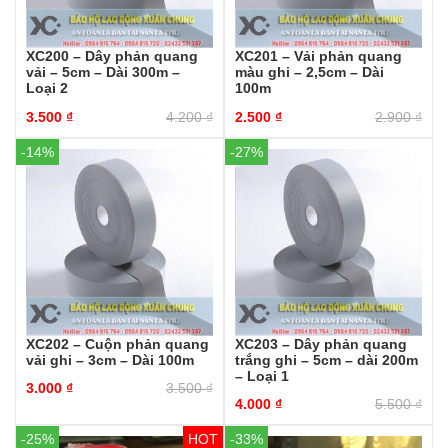
XC200 – Dây phản quang
XC201 – Vải phản quang
vải – 5cm – Dài 300m –
màu ghi – 2,5cm – Dài
Loại 2
100m
3.500
₫
4.200
₫
2.500
₫
2.900
₫
-14%
-27%
XC202 – Cuộn phản quang
XC203 – Dây phản quang
vải ghi – 3cm – Dài 100m
trắng ghi – 5cm – dài 200m
– Loại 1
3.000
₫
3.500
₫
4.000
₫
5.500
₫
-25%
-33%