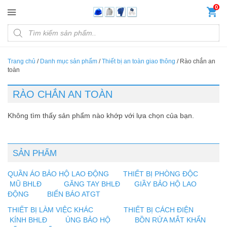
Đến nội dung chính
0
Products search
Trang chủ
/
Danh mục sản phẩm
/
Thiết bị an toàn giao thông
/
Rào chắn an
toàn
RÀO CHẮN AN TOÀN
Không tìm thấy sản phẩm nào khớp với lựa chọn của bạn.
SẢN PHẨM
QUẦN ÁO BẢO HỘ LAO ĐỘNG
THIẾT BỊ PHÒNG ĐỘC
MŨ BHLĐ
GĂNG TAY BHLĐ
GIẦY BẢO HỘ LAO
ĐỘNG
BIỂN BÁO ATGT
THIẾT BỊ LÀM VIỆC KHÁC
THIẾT BỊ CÁCH ĐIỆN
KÍNH BHLĐ
ỦNG BẢO HỘ
BỒN RỬA MẮT KHẨN