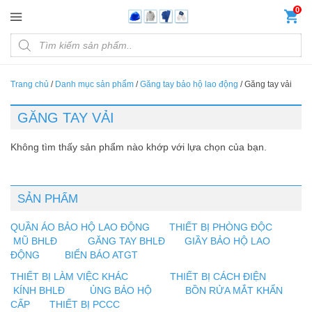
Đến nội dung chính
0
Products search
Trang chủ
/
Danh mục sản phẩm
/
Găng tay bảo hộ lao động
/
Găng tay vải
GĂNG TAY VẢI
Không tìm thấy sản phẩm nào khớp với lựa chọn của bạn.
SẢN PHẨM
QUẦN ÁO BẢO HỘ LAO ĐỘNG
THIẾT BỊ PHÒNG ĐỘC
MŨ BHLĐ
GĂNG TAY BHLĐ
GIẦY BẢO HỘ LAO
ĐỘNG
BIỂN BÁO ATGT
THIẾT BỊ LÀM VIỆC KHÁC
THIẾT BỊ CÁCH ĐIỆN
KÍNH BHLĐ
ỦNG BẢO HỘ
BỒN RỬA MẮT KHẨN
CẤP
THIẾT BỊ PCCC