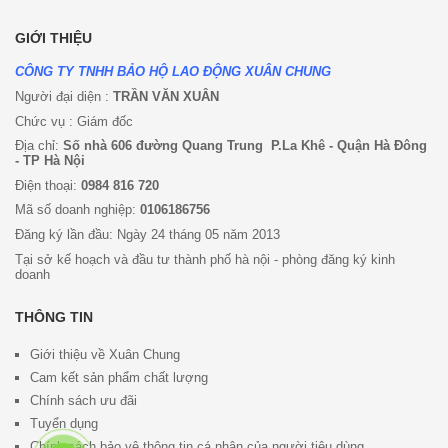
GIỚI THIỆU
CÔNG TY TNHH BẢO HỘ LAO ĐỘNG XUÂN CHUNG
Người đại diện :
TRẦN VĂN XUÂN
Chức vụ : Giám đốc
Địa chỉ:
Số nhà 606 đường Quang Trung P.La Khê - Quận Hà Đông
- TP Hà Nội
Điện thoại:
0984 816 720
Mã số doanh nghiệp:
0106186756
Đăng ký lần đầu: Ngày 24 tháng 05 năm 2013
Tại sở kế hoạch và đầu tư thành phố hà nội - phòng đăng ký kinh
doanh
THÔNG TIN
Giới thiệu về Xuân Chung
Cam kết sản phẩm chất lượng
Chính sách ưu đã
i
Tuyển dụng
Chính sách bảo vệ thông tin cá nhân của người tiêu dùng