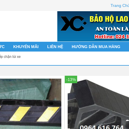
Trang Ch
ỨC
KHUYẾN MÃI
LIÊN HỆ
HƯỚNG DẪN MUA HÀNG
p chặn lùi xe
-13%