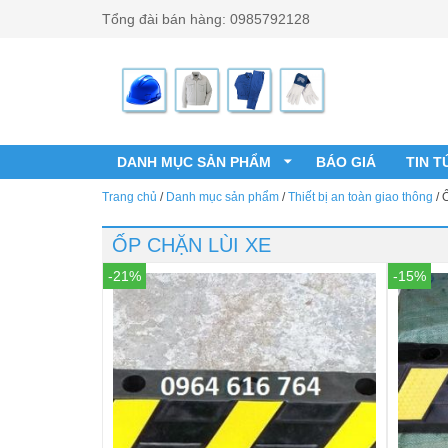
Đến nội dung chính
Tổng đài bán hàng: 0985792128
DANH MỤC SẢN PHẨM
BÁO GIÁ
TIN T
Trang chủ
/
Danh mục sản phẩm
/
Thiết bị an toàn giao thông
/
Ố
ỐP CHẶN LÙI XE
-21%
-15%