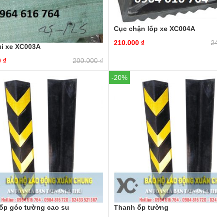
Cục chặn lốp xe XC004A
210.000
₫
2
ùi xe XC003A
0
₫
200.000
₫
-20%
ốp góc tường cao su
Thanh ốp tường