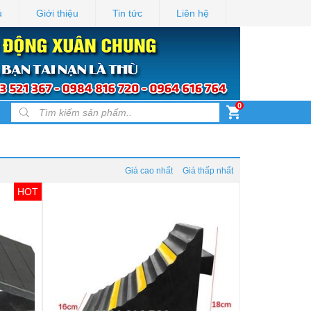
ủ
Giới thiệu
Tin tức
Liên hệ
0
Products search
Giá cao nhẩt
Giá thấp nhẩt