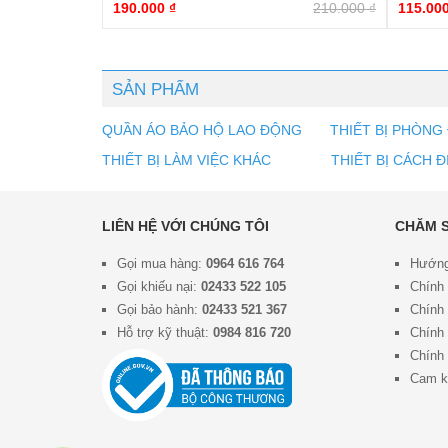
190.000
₫
210.000
₫
115.00
SẢN PHẨM
QUẦN ÁO BẢO HỘ LAO ĐỘNG
THIẾT BỊ PHÒNG
THIẾT BỊ LÀM VIỆC KHÁC
THIẾT BỊ CÁCH Đ
LIÊN HỆ VỚI CHÚNG TÔI
CHĂM 
Gọi mua hàng:
0964 616 764
Hướng
Gọi khiếu nại:
02433 522 105
Chính
Gọi bảo hành:
02433 521 367
Chính 
Hỗ trợ kỹ thuật:
0984 816 720
Chính 
Chính 
Cam k