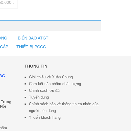
50.000
₫
ỘNG
BIỂN BÁO ATGT
 CẤP
THIẾT BỊ PCCC
THÔNG TIN
ỘNG
Giới thiệu về Xuân Chung
Cam kết sản phẩm chất lượng
Chính sách ưu đã
i
Tuyển dụng
 Trung
Chính sách bảo vệ thông tin cá nhân của
 Nội
người tiêu dùng
Ý kiến khách hàng
 năm