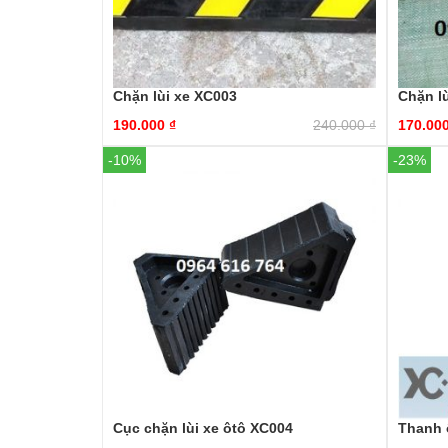
Chặn lùi xe XC003
Chặn l
190.000
₫
240.000
₫
170.00
-10%
-23%
Cục chặn lùi xe ôtô XC004
Thanh 