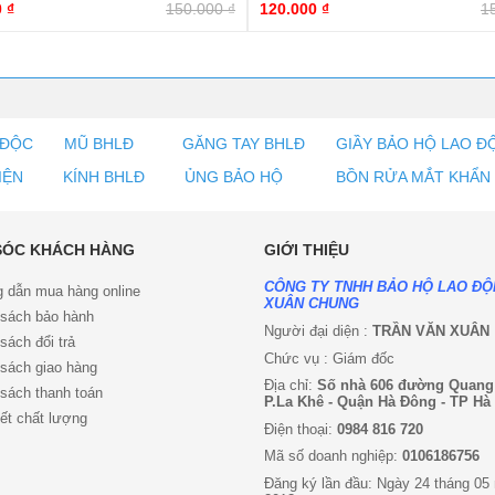
0
₫
150.000
₫
120.000
₫
1
 ĐỘC
MŨ BHLĐ
GĂNG TAY BHLĐ
GIẦY BẢO HỘ LAO Đ
IỆN
KÍNH BHLĐ
ỦNG BẢO HỘ
BỒN RỬA MẮT KHẨN
SÓC KHÁCH HÀNG
GIỚI THIỆU
CÔNG TY TNHH BẢO HỘ LAO Đ
 dẫn mua hàng online
XUÂN CHUNG
 sách bảo hành
Người đại diện :
TRẦN VĂN XUÂN
sách đổi trả
Chức vụ : Giám đốc
sách giao hàng
Địa chỉ:
Số nhà 606 đường Quang
sách thanh toán
P.La Khê - Quận Hà Đông - TP Hà
ết chất lượng
Điện thoại:
0984 816 720
Mã số doanh nghiệp:
0106186756
Đăng ký lần đầu: Ngày 24 tháng 05