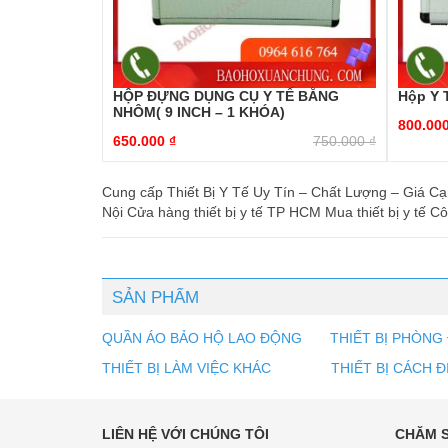
HỘP ĐỰNG DỤNG CỤ Y TẾ BẰNG
Hộp Y 
NHÔM( 9 INCH – 1 KHÓA)
800.00
650.000
₫
750.000
₫
Cung cấp Thiết Bị Y Tế Uy Tín – Chất Lượng – Giá Cạnh
Nội Cửa hàng thiết bị y tế TP HCM Mua thiết bị y tế Công
SẢN PHẨM
QUẦN ÁO BẢO HỘ LAO ĐỘNG
THIẾT BỊ PHÒNG
THIẾT BỊ LÀM VIỆC KHÁC
THIẾT BỊ CÁCH Đ
LIÊN HỆ VỚI CHÚNG TÔI
CHĂM 