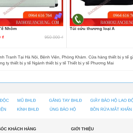
Tế Nhôm
Túi cứu thương loại A
0
₫
950.000
₫
 Tranh Tại Hà Nội, Bệnh Viện, Phòng Khám. Cửa hàng thiết bị y tế gần
 ty thiết bị y tế Ngành thiết bị y tế Thiết bị y tế Phương Mai
 ĐỘC
MŨ BHLĐ
GĂNG TAY BHLĐ
GIẦY BẢO HỘ LAO Đ
IỆN
KÍNH BHLĐ
ỦNG BẢO HỘ
BỒN RỬA MẮT KHẨN
SÓC KHÁCH HÀNG
GIỚI THIỆU