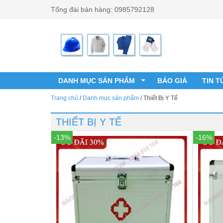
Đến nội dung chính
Tổng đài bán hàng: 0985792128
DANH MỤC SẢN PHẨM
BÁO GIÁ
TIN T
Trang chủ
/
Danh mục sản phẩm
/
Thiết Bị Y Tế
THIẾT BỊ Y TẾ
-13%
-16%