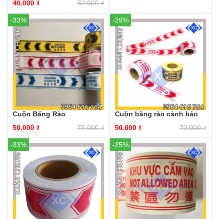
40.000
₫
50.000
₫
-33%
-29%
Cuộn Băng Rào
Cuộn băng rào cảnh báo
50.000
₫
75.000
₫
50.000
₫
70.000
₫
-33%
-25%