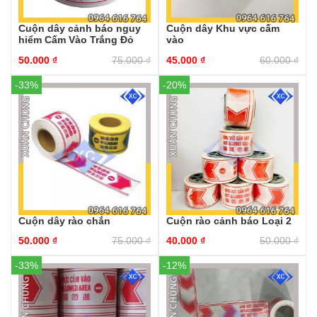
Cuộn dây cảnh báo nguy
Cuộn dây Khu vực cấm
hiểm Cấm Vào Trắng Đỏ
vào
50.000
₫
75.000
₫
45.000
₫
60.000
₫
-33%
-20%
Cuộn dây rào chắn
Cuộn rào cảnh báo Loại 2
50.000
₫
75.000
₫
40.000
₫
50.000
₫
-33%
-12%