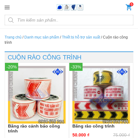
Đến nội dung chính
0
Products search
Trang chủ
/
Danh mục sản phẩm
/
Thiết bị hỗ trợ sản xuất
/
Cuộn rào công
trình
CUỘN RÀO CÔNG TRÌNH
-20%
-33%
Băng rào cảnh báo công
Băng rào công trình
trình
50.000
₫
75.000
₫