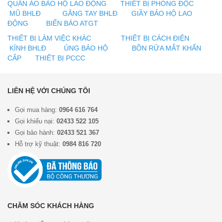
QUẦN ÁO BẢO HỘ LAO ĐỘNG
THIẾT BỊ PHÒNG ĐỘC
MŨ BHLĐ
GĂNG TAY BHLĐ
GIẦY BẢO HỘ LAO
ĐỘNG
BIỂN BÁO ATGT
THIẾT BỊ LÀM VIỆC KHÁC
THIẾT BỊ CÁCH ĐIỆN
KÍNH BHLĐ
ỦNG BẢO HỘ
BỒN RỬA MẮT KHẨN
CẤP
THIẾT BỊ PCCC
LIÊN HỆ VỚI CHÚNG TÔI
Gọi mua hàng:
0964 616 764
Gọi khiếu nại:
02433 522 105
Gọi bảo hành:
02433 521 367
Hỗ trợ kỹ thuật:
0984 816 720
CHĂM SÓC KHÁCH HÀNG