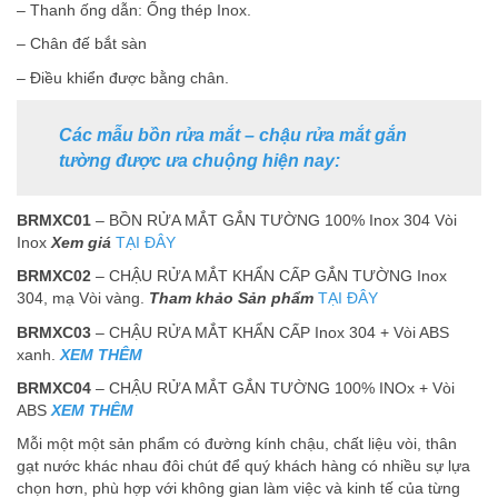
– Thanh ống dẫn: Ống thép Inox.
– Chân đế bắt sàn
– Điều khiển được bằng chân.
Các mẫu bồn rửa mắt – chậu rửa mắt gắn
tường được ưa chuộng hiện nay:
BRMXC01
– BỒN RỬA MẮT GẮN TƯỜNG 100% Inox 304 Vòi
Inox
Xem giá
TẠI ĐÂY
BRMXC02
– CHẬU RỬA MẮT KHẨN CẤP GẮN TƯỜNG Inox
304, mạ Vòi vàng.
Tham khảo Sản phẩm
TẠI ĐÂY
BRMXC03
– CHẬU RỬA MẮT KHẨN CẤP Inox 304 + Vòi ABS
xanh.
XEM THÊM
BRMXC04
– CHẬU RỬA MẮT GẮN TƯỜNG 100% INOx + Vòi
ABS
XEM THÊM
Mỗi một một sản phẩm có đường kính chậu, chất liệu vòi, thân
gạt nước khác nhau đôi chút để quý khách hàng có nhiều sự lựa
chọn hơn, phù hợp với không gian làm việc và kinh tế của từng