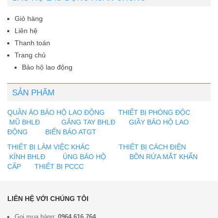
Giỏ hàng
Liên hệ
Thanh toán
Trang chủ
Bảo hộ lao động
SẢN PHẨM
QUẦN ÁO BẢO HỘ LAO ĐỘNG
THIẾT BỊ PHÒNG ĐỘC
MŨ BHLĐ
GĂNG TAY BHLĐ
GIẦY BẢO HỘ LAO
ĐỘNG
BIỂN BÁO ATGT
THIẾT BỊ LÀM VIỆC KHÁC
THIẾT BỊ CÁCH ĐIỆN
KÍNH BHLĐ
ỦNG BẢO HỘ
BỒN RỬA MẮT KHẨN
CẤP
THIẾT BỊ PCCC
LIÊN HỆ VỚI CHÚNG TÔI
Gọi mua hàng:
0964 616 764