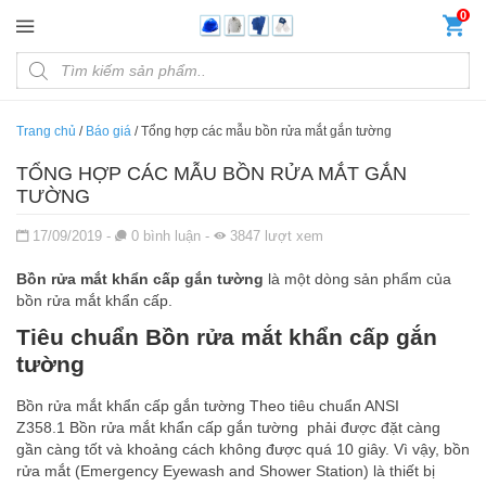
Đến nội dung chính
0
Products search
Trang chủ
/
Báo giá
/
Tổng hợp các mẫu bồn rửa mắt gắn tường
TỔNG HỢP CÁC MẪU BỒN RỬA MẮT GẮN
TƯỜNG
Đăng ngày
17/09/2019
-
0
bình luận
-
3847
lượt xem
Bồn rửa mắt khẩn cấp gắn tường
là một dòng sản phẩm của
bồn rửa mắt khẩn cấp.
Tiêu chuẩn Bồn rửa mắt khẩn cấp gắn
tường
Bồn rửa mắt khẩn cấp gắn tường Theo tiêu chuẩn ANSI
Z358.1 Bồn rửa mắt khẩn cấp gắn tường phải được đặt càng
gần càng tốt và khoảng cách không được quá 10 giây. Vì vậy, bồn
rửa mắt (Emergency Eyewash and Shower Station) là thiết bị