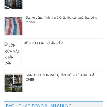
Bạt kẻ công trình là gì? Chất liệu sản xuất bạt công
trình￼
BỒN RỬA MẮT KHẨN CẤP
SẢN XUẤT NHÀ BẠT QUÂN ĐỘI – LỀU BẠT DÃ
CHIẾN
BẢO HỘ LAO ĐỘNG XUÂN CHUNG