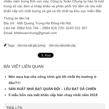
nhiều năm trong lĩnh vực này, Công ty Xuân Chung tự hào là một
trong số các đơn vị nhập khẩu và phân phối Vòi tắm và rửa mắt
khẩn cấp với chất lượng và giá cả tốt nhất tại khu vực miền Bắc.
Thông tin liên hệ:
Địa chỉ : 606 Quang Trung-Hà Đông-Hà Nội.
Liên hệ: 0964 616 764 – 0984 816 720- 0243 521 367
Email:
bhldxuanchung@gmail.com
Tags:
bồn rửa mắt gắn tường
bồn rửa mắt khẩn cấp
BÀI VIẾT LIÊN QUAN
Nên mua bạt che công trình giá tốt nhất thị trường ở
đâu?￼
SẢN XUẤT NHÀ BẠT QUÂN ĐỘI – LỀU BẠT DÃ CHIẾN
5 mẫu bồn rửa mắt khẩn cấp bán chạy nhất năm 2019
TRẢ LỜI