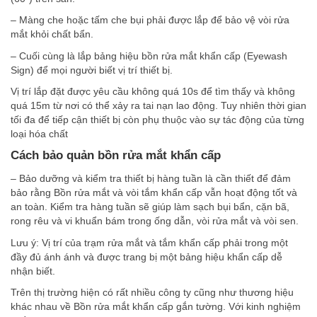
– Màng che hoặc tấm che bụi phải được lắp để bảo vệ vòi rửa
mắt khỏi chất bẩn.
– Cuối cùng là lắp bảng hiệu bồn rửa mắt khẩn cấp (Eyewash
Sign) để mọi người biết vị trí thiết bị.
Vị trí lắp đặt được yêu cầu không quá 10s để tìm thấy và không
quá 15m từ nơi có thể xảy ra tai nạn lao động. Tuy nhiên thời gian
tối đa để tiếp cận thiết bị còn phụ thuộc vào sự tác động của từng
loại hóa chất
Cách bảo quản bồn rửa mắt khẩn cấp
– Bảo dưỡng và kiểm tra thiết bị hàng tuần là cần thiết để đảm
bảo rằng Bồn rửa mắt và vòi tắm khẩn cấp vẫn hoạt động tốt và
an toàn. Kiểm tra hàng tuần sẽ giúp làm sạch bụi bẩn, cặn bã,
rong rêu và vi khuẩn bám trong ống dẫn, vòi rửa mắt và vòi sen.
Lưu ý: Vị trí của trạm rửa mắt và tắm khẩn cấp phải trong một
đầy đủ ánh ánh và được trang bị một bảng hiệu khẩn cấp dễ
nhận biết.
Trên thị trường hiện có rất nhiều công ty cũng như thương hiệu
khác nhau về Bồn rửa mắt khẩn cấp gắn tường. Với kinh nghiệm