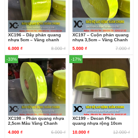
XC196 – Dây phản quang
XC197 – Cuộn phản quang
nhựa 5cm – Vàng chanh
nhựa 3,5cm – Vàng Chanh
6.000
₫
8.000
₫
5.000
₫
7.000
₫
-33%
-17%
XC198 – Phản quang nhựa
XC199 – Decan Phản
2,5cm Màu Vàng Chanh
quang nhựa rộng 10cm
4.000
₫
6.000
₫
10.000
₫
12.000
₫