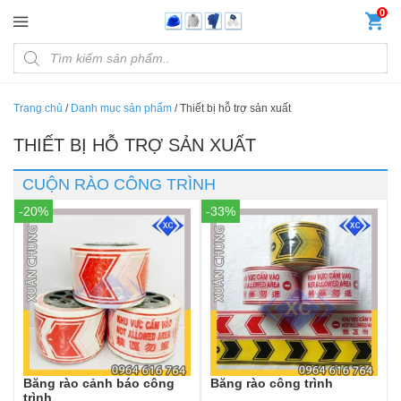
Đến nội dung chính
0
Products search
Trang chủ
/
Danh mục sản phẩm
/
Thiết bị hỗ trợ sản xuất
THIẾT BỊ HỖ TRỢ SẢN XUẤT
CUỘN RÀO CÔNG TRÌNH
-20%
-33%
Băng rào cảnh báo công
Băng rào công trình
trình