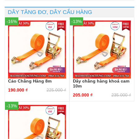
DÂY TĂNG ĐƠ, DÂY CẨU HÀNG
-16%
-13%
Cảo Chằng Hàng 8m
Dây chằng hàng khoá cam
10m
190.000
₫
225.000
₫
205.000
₫
235.000
₫
-13%