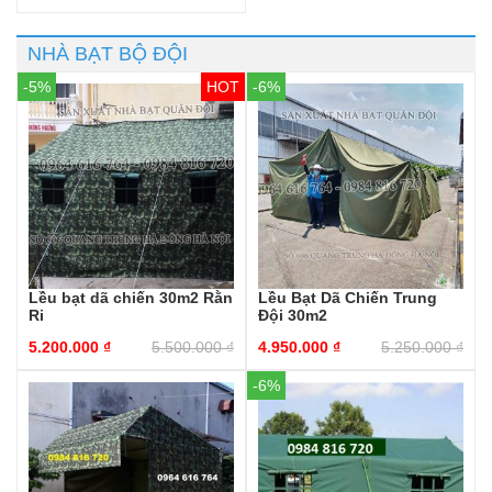
NHÀ BẠT BỘ ĐỘI
-5%
-6%
Lều bạt dã chiến 30m2 Rằn
Lều Bạt Dã Chiến Trung
Ri
Đội 30m2
5.200.000
₫
5.500.000
₫
4.950.000
₫
5.250.000
₫
-6%