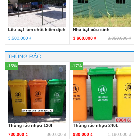
Lều bạt làm chốt kiểm dịch
Nhà bạt cứu sinh
3.500.000
₫
3.600.000
₫
3.850.000
₫
THÙNG RÁC
-15%
-17%
Thùng rác nhựa 120l
Thùng rác nhựa 240L
730.000
₫
860.000
₫
980.000
₫
1.180.000
₫