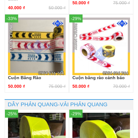
50.000
₫
75.000
₫
40.000
₫
50.000
₫
-33%
-29%
Cuộn Băng Rào
Cuộn băng rào cảnh báo
50.000
₫
75.000
₫
50.000
₫
70.000
₫
DÂY PHẢN QUANG-VẢI PHẢN QUANG
-25%
-29%