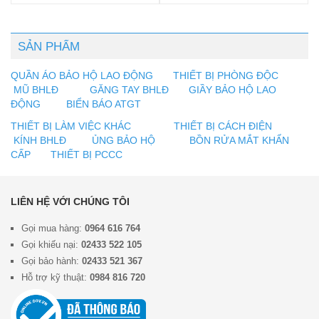
SẢN PHẨM
QUẦN ÁO BẢO HỘ LAO ĐỘNG
THIẾT BỊ PHÒNG ĐỘC
MŨ BHLĐ
GĂNG TAY BHLĐ
GIẦY BẢO HỘ LAO
ĐỘNG
BIỂN BÁO ATGT
THIẾT BỊ LÀM VIỆC KHÁC
THIẾT BỊ CÁCH ĐIỆN
KÍNH BHLĐ
ỦNG BẢO HỘ
BỒN RỬA MẮT KHẨN
CẤP
THIẾT BỊ PCCC
LIÊN HỆ VỚI CHÚNG TÔI
Gọi mua hàng:
0964 616 764
Gọi khiếu nại:
02433 522 105
Gọi bảo hành:
02433 521 367
Hỗ trợ kỹ thuật:
0984 816 720