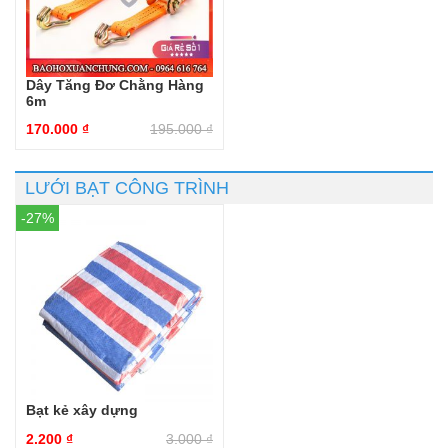
Dây Tăng Đơ Chằng Hàng
6m
170.000
₫
195.000
₫
LƯỚI BẠT CÔNG TRÌNH
-27%
Bạt kẻ xây dựng
2.200
₫
3.000
₫