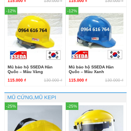
115.000
₫
130.000
₫
115.000
₫
130.000
₫
-12%
-12%
Mũ bảo hộ SSEDA Hàn
Mũ bảo hộ SSEDA Hàn
Quốc – Màu Vàng
Quốc – Màu Xanh
115.000
₫
130.000
₫
115.000
₫
130.000
₫
MŨ CỨNG,MŨ KEPI
-25%
-25%