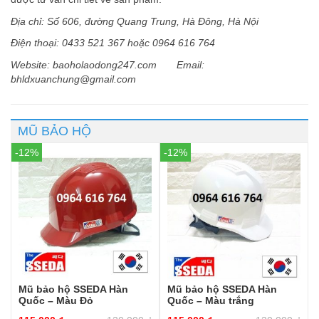
Ðịa chỉ: Số 606, đường Quang Trung, Hà Ðông, Hà Nội
Ðiện thoại: 0433 521 367 hoặc 0964 616 764
Website: baoholaodong247.com Email:
bhldxuanchung@gmail.com
MŨ BẢO HỘ
-12%
-12%
Mũ bảo hộ SSEDA Hàn
Mũ bảo hộ SSEDA Hàn
Quốc – Màu Đỏ
Quốc – Màu trắng