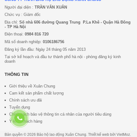
Người đại diện :
TRẦN VĂN XUÂN
Chức vụ : Giám đốc
Địa chỉ:
Số nhà 606 đường Quang Trung P.La Khê - Quận Hà Đông
- TP Hà Nội
Điện thoại:
0984 816 720
Mã số doanh nghiệp:
0106186756
Đăng ký lần đầu: Ngày 24 tháng 05 năm 2013
Tại sở kế hoạch và đầu tư thành phố hà nội - phòng đăng ký kinh
doanh
THÔNG TIN
Giới thiệu về Xuân Chung
Cam kết sản phẩm chất lượng
Chính sách ưu đã
i
Tuyển dụng
Chính sách bảo vệ thông tin cá nhân của người tiêu dùng
Ý kiến khách hàng
Bản quyền © 2026
Bảo hộ lao động Xuân Chung
. Thiết kế web bởi
VietMoz
.