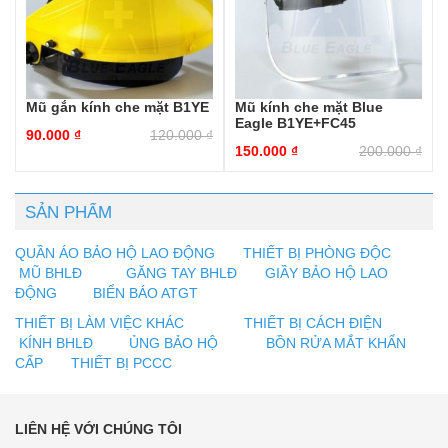
Mũ gắn kính che mặt B1YE
Mũ kính che mặt Blue
Eagle B1YE+FC45
90.000
₫
120.000
₫
150.000
₫
200.000
₫
SẢN PHẨM
QUẦN ÁO BẢO HỘ LAO ĐỘNG
THIẾT BỊ PHÒNG ĐỘC
MŨ BHLĐ
GĂNG TAY BHLĐ
GIẦY BẢO HỘ LAO
ĐỘNG
BIỂN BÁO ATGT
THIẾT BỊ LÀM VIỆC KHÁC
THIẾT BỊ CÁCH ĐIỆN
KÍNH BHLĐ
ỦNG BẢO HỘ
BỒN RỬA MẮT KHẨN
CẤP
THIẾT BỊ PCCC
LIÊN HỆ VỚI CHÚNG TÔI