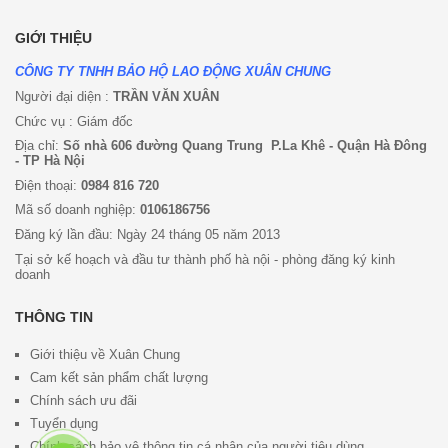
GIỚI THIỆU
CÔNG TY TNHH BẢO HỘ LAO ĐỘNG XUÂN CHUNG
Người đại diện :
TRẦN VĂN XUÂN
Chức vụ : Giám đốc
Địa chỉ:
Số nhà 606 đường Quang Trung P.La Khê - Quận Hà Đông
- TP Hà Nội
Điện thoại:
0984 816 720
Mã số doanh nghiệp:
0106186756
Đăng ký lần đầu: Ngày 24 tháng 05 năm 2013
Tại sở kế hoạch và đầu tư thành phố hà nội - phòng đăng ký kinh
doanh
THÔNG TIN
Giới thiệu về Xuân Chung
Cam kết sản phẩm chất lượng
Chính sách ưu đã
i
Tuyển dụng
Chính sách bảo vệ thông tin cá nhân của người tiêu dùng