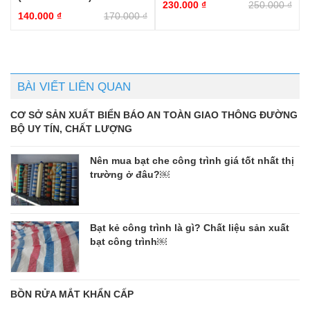
230.000
₫
250.000
₫
140.000
₫
170.000
₫
BÀI VIẾT LIÊN QUAN
CƠ SỞ SẢN XUẤT BIỂN BÁO AN TOÀN GIAO THÔNG ĐƯỜNG
BỘ UY TÍN, CHẤT LƯỢNG
Nên mua bạt che công trình giá tốt nhất thị
trường ở đâu?￼
Bạt kẻ công trình là gì? Chất liệu sản xuất
bạt công trình￼
BỒN RỬA MẮT KHẨN CẤP