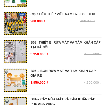
CỌC TIÊU THÉP VIỆT NAM D76 D90 D110
280.000
₫
400.000
₫
B08- THIẾT BỊ RỬA MẮT VÀ TẮM KHẨN CẤP
TẠI HÀ NỘI
3.350.000
₫
3.850.000
₫
B05 – BỒN RỬA MẮT VÀ TẮM KHẨN CẤP
GIÁ RẺ
3.950.000
₫
4.500.000
₫
B04 – CÂY RỬA MẮT VÀ TẮM KHẨN CẤP
PHỦ ABS VÀNG