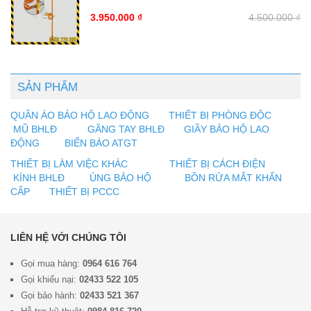
3.950.000
₫
4.500.000
₫
SẢN PHẨM
QUẦN ÁO BẢO HỘ LAO ĐỘNG
THIẾT BỊ PHÒNG ĐỘC
MŨ BHLĐ
GĂNG TAY BHLĐ
GIẦY BẢO HỘ LAO
ĐỘNG
BIỂN BÁO ATGT
THIẾT BỊ LÀM VIỆC KHÁC
THIẾT BỊ CÁCH ĐIỆN
KÍNH BHLĐ
ỦNG BẢO HỘ
BỒN RỬA MẮT KHẨN
CẤP
THIẾT BỊ PCCC
LIÊN HỆ VỚI CHÚNG TÔI
Gọi mua hàng:
0964 616 764
Gọi khiếu nại:
02433 522 105
Gọi bảo hành:
02433 521 367