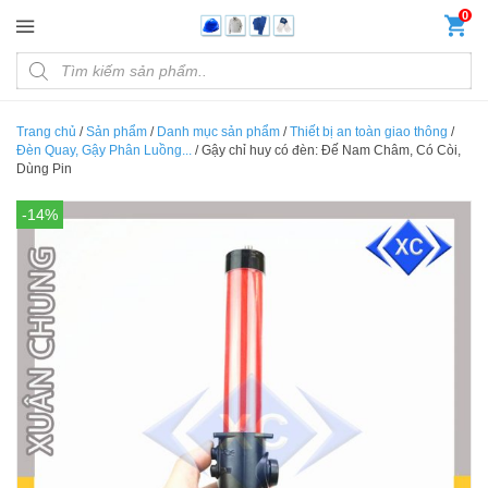
Đến nội dung chính
0
Products search
Trang chủ
/
Sản phẩm
/
Danh mục sản phẩm
/
Thiết bị an toàn giao thông
/
Đèn Quay, Gậy Phân Luồng...
/
Gậy chỉ huy có đèn: Đế Nam Châm, Có Còi,
Dùng Pin
-14%