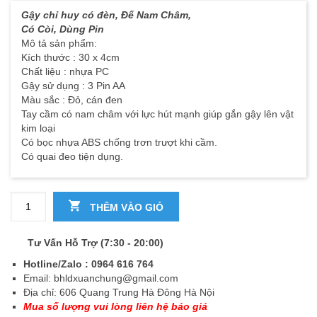
Gậy chỉ huy có đèn, Đế Nam Châm,
Có Còi, Dùng Pin
Mô tả sản phẩm:
Kích thước : 30 x 4cm
Chất liệu : nhựa PC
Gậy sử dụng : 3 Pin AA
Màu sắc : Đỏ, cán đen
Tay cầm có nam châm với lực hút mạnh giúp gắn gậy lên vật
kim loại
Có bọc nhựa ABS chống trơn trượt khi cầm.
Có quai đeo tiện dụng.
Số lượng
THÊM VÀO GIỎ
Tư Vấn Hỗ Trợ (7:30 - 20:00)
Hotline/Zalo : 0964 616 764
Email:
bhldxuanchung@gmail.com
Địa chỉ: 606 Quang Trung Hà Đông Hà Nội
Mua số lượng vui lòng liên hệ báo giá