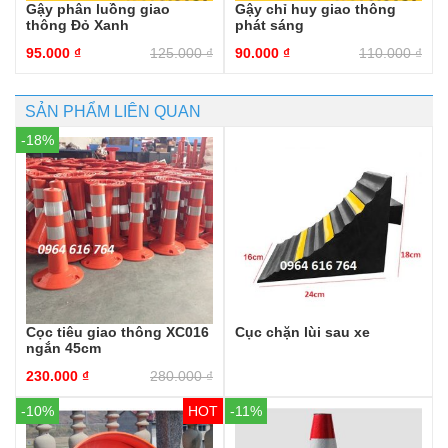
Gậy phân luồng giao
Gậy chỉ huy giao thông
thông Đỏ Xanh
phát sáng
95.000
₫
125.000
₫
90.000
₫
110.000
₫
SẢN PHẨM LIÊN QUAN
-18%
Cọc tiêu giao thông XC016
Cục chặn lùi sau xe
ngắn 45cm
230.000
₫
280.000
₫
-10%
-11%