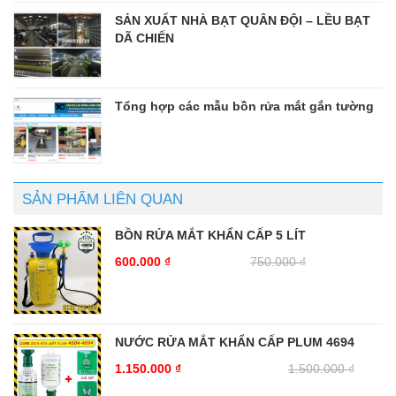
SẢN XUẤT NHÀ BẠT QUÂN ĐỘI – LỀU BẠT
DÃ CHIẾN
Tổng hợp các mẫu bồn rửa mắt gắn tường
SẢN PHẨM LIÊN QUAN
BỒN RỬA MẮT KHẨN CẤP 5 LÍT
600.000
₫
750.000
₫
NƯỚC RỬA MẮT KHẨN CẤP PLUM 4694
1.150.000
₫
1.500.000
₫