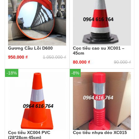
Gương Cầu Lồi D600
Cọc tiêu cao su XC001 –
45cm
950.000
₫
1.050.000
₫
80.000
₫
90.000
₫
-18%
-8%
Cọc tiêu XC004 PVC
Cọc tiêu nhựa dẻo XC015
(28*28cm 45cm)