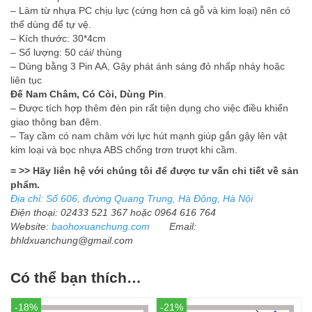
– Làm từ nhựa PC chịu lực (cứng hơn cả gỗ và kim loại) nên có
thể dùng để tự vệ.
– Kích thước: 30*4cm
– Số lượng: 50 cái/ thùng
– Dùng bằng 3 Pin AA, Gậy phát ánh sáng đỏ nhấp nháy hoặc
liên tục
Đế Nam Châm, Có Còi, Dùng Pin
.
– Được tích hợp thêm đèn pin rất tiện dụng cho việc điều khiển
giao thông ban đêm.
– Tay cầm có nam châm với lực hút mạnh giúp gắn gậy lên vật
kim loại và bọc nhựa ABS chống trơn trượt khi cầm.
= >> Hãy liên hệ với chúng tôi để được tư vấn chi tiết về sản
phẩm.
Ðịa chỉ: Số 606, đường Quang Trung, Hà Ðông, Hà Nội
Ðiện thoại: 02433 521 367 hoặc 0964 616 764
Website:
baohoxuanchung.com
Email:
bhldxuanchung@gmail.com
Có thể bạn thích…
-18%
-21%