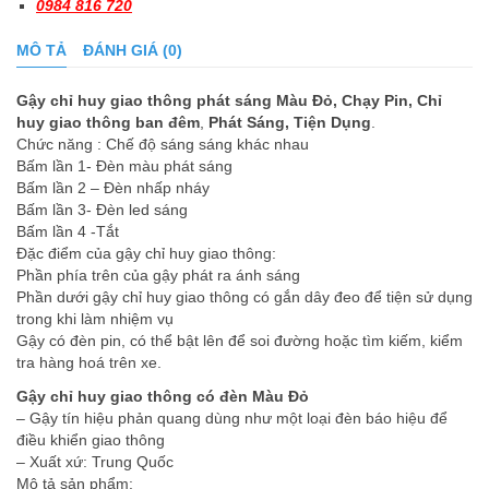
0984 816 720
MÔ TẢ
ĐÁNH GIÁ (0)
Gậy chỉ huy giao thông phát sáng Màu Đỏ, Chạy Pin, Chỉ
huy giao thông ban đêm
,
Phát Sáng, Tiện Dụng
.
Chức năng : Chế độ sáng sáng khác nhau
Bấm lần 1- Đèn màu phát sáng
Bấm lần 2 – Đèn nhấp nháy
Bấm lần 3- Đèn led sáng
Bấm lần 4 -Tắt
Đặc điểm của gậy chỉ huy giao thông:
Phần phía trên của gậy phát ra ánh sáng
Phần dưới gậy chỉ huy giao thông có gắn dây đeo để tiện sử dụng
trong khi làm nhiệm vụ
Gậy có đèn pin, có thể bật lên để soi đường hoặc tìm kiếm, kiểm
tra hàng hoá trên xe.
Gậy chỉ huy giao thông có đèn Màu Đỏ
– Gậy tín hiệu phản quang dùng như một loại đèn báo hiệu để
điều khiển giao thông
– Xuất xứ: Trung Quốc
Mô tả sản phẩm: