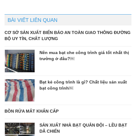
BÀI VIẾT LIÊN QUAN
CƠ SỞ SẢN XUẤT BIỂN BÁO AN TOÀN GIAO THÔNG ĐƯỜNG
BỘ UY TÍN, CHẤT LƯỢNG
Nên mua bạt che công trình giá tốt nhất thị
trường ở đâu?￼
Bạt kẻ công trình là gì? Chất liệu sản xuất
bạt công trình￼
BỒN RỬA MẮT KHẨN CẤP
SẢN XUẤT NHÀ BẠT QUÂN ĐỘI – LỀU BẠT
DÃ CHIẾN