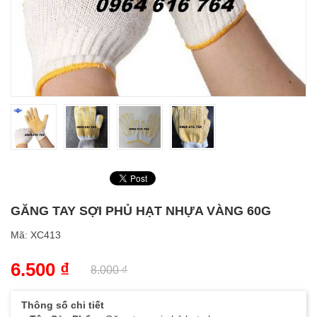
GĂNG TAY SỢI PHỦ HẠT NHỰA VÀNG 60G
Mã:
XC413
6.500
₫
8.000
₫
Thông số chi tiết