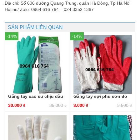
Địa chỉ: Số 606 đường Quang Trung, quận Hà Đông, Tp Hà Nội
Hotine/ Zalo: 0964 616 764 – 024 3352 1367
SẢN PHẨM LIÊN QUAN
-14%
-14%
Găng tay cao su chịu dầu
Găng tay sợi phủ sơn đỏ
30.000
₫
35.000
₫
3.000
₫
3.500
₫