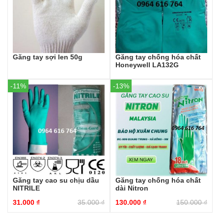
Găng tay sợi len 50g
Găng tay chống hóa chất
Honeywell LA132G
-11%
-13%
Găng tay cao su chịu dầu
Găng tay chống hóa chất
NITRILE
dài Nitron
31.000
₫
35.000
₫
130.000
₫
150.000
₫