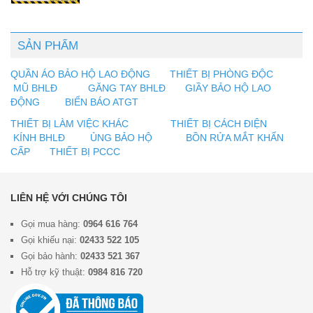
SẢN PHẨM
QUẦN ÁO BẢO HỘ LAO ĐỘNG
THIẾT BỊ PHÒNG ĐỘC
MŨ BHLĐ
GĂNG TAY BHLĐ
GIẦY BẢO HỘ LAO
ĐỘNG
BIỂN BÁO ATGT
THIẾT BỊ LÀM VIỆC KHÁC
THIẾT BỊ CÁCH ĐIỆN
KÍNH BHLĐ
ỦNG BẢO HỘ
BỒN RỬA MẮT KHẨN
CẤP
THIẾT BỊ PCCC
LIÊN HỆ VỚI CHÚNG TÔI
Gọi mua hàng:
0964 616 764
Gọi khiếu nại:
02433 522 105
Gọi bảo hành:
02433 521 367
Hỗ trợ kỹ thuật:
0984 816 720