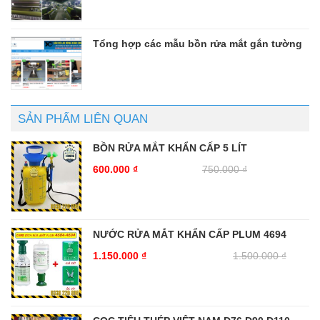
Tổng hợp các mẫu bồn rửa mắt gắn tường
SẢN PHẨM LIÊN QUAN
BỒN RỬA MẮT KHẨN CẤP 5 LÍT
600.000
₫
750.000
₫
NƯỚC RỬA MẮT KHẨN CẤP PLUM 4694
1.150.000
₫
1.500.000
₫