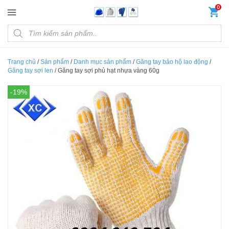
Đến nội dung chính
0
Products search
Trang chủ
/
Sản phẩm
/
Danh mục sản phẩm
/
Găng tay bảo hộ lao động
/
Găng tay sợi len
/
Găng tay sợi phủ hạt nhựa vàng 60g
-19%