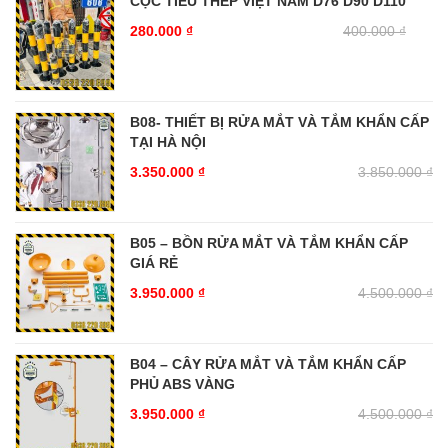
CỌC TIÊU THÉP VIỆT NAM D76 D90 D110
280.000
₫
400.000
₫
B08- THIẾT BỊ RỬA MẮT VÀ TẮM KHẨN CẤP
TẠI HÀ NỘI
3.350.000
₫
3.850.000
₫
B05 – BỒN RỬA MẮT VÀ TẮM KHẨN CẤP
GIÁ RẺ
3.950.000
₫
4.500.000
₫
B04 – CÂY RỬA MẮT VÀ TẮM KHẨN CẤP
PHỦ ABS VÀNG
3.950.000
₫
4.500.000
₫