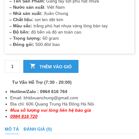
– Tên Sản Phẩm:
Găng tay sợi phủ hạt nhựa
– Nước sản xuất
: Việt Nam
– Nhà sản xuất:
Xuân Chung
– Chất liệu:
sợi len dệt kim
– Màu sắc:
trắng phủ hạt nhựa vàng lòng bàn tay
– Độ bền:
độ bền và độ an toàn cao.
– Trọng lượng:
60 gram
– Đóng gói:
500 đôi/ bao
Số lượng
THÊM VÀO GIỎ
Tư Vấn Hỗ Trợ (7:30 - 20:00)
Hotline/Zalo : 0964 616 764
Email:
bhldxuanchung@gmail.com
Địa chỉ: 606 Quang Trung Hà Đông Hà Nội
Mua số lượng vui lòng liên hệ báo giá
0984 816 720
MÔ TẢ
ĐÁNH GIÁ (0)