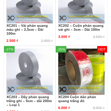
XC201 – Vải phản quang
XC202 – Cuộn phản quang
màu ghi – 2,5cm – Dài
vải ghi – 3cm – Dài 100m
100m
3.000
₫
3.500
₫
2.500
₫
2.900
₫
-27%
-25%
XC203 – Dây phản quang
XC204 Cuộn dán phản
trắng ghi – 5cm – dài 200m
quang trắng đỏ
– Loại 1
6.000
₫
8.000
₫