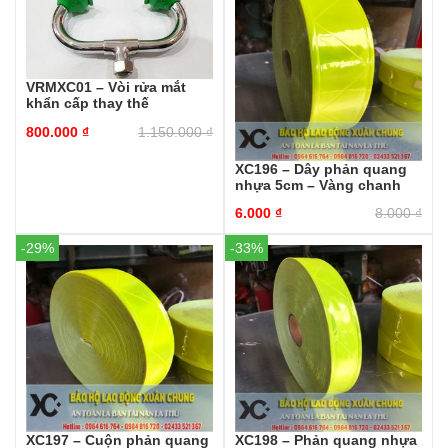
VRMXC01 – Vòi rửa mắt
khẩn cấp thay thế
800.000
₫
1.150.000
₫
XC196 – Dây phản quang
nhựa 5cm – Vàng chanh
6.000
₫
8.000
₫
-29%
-33%
XC197 – Cuộn phản quang
XC198 – Phản quang nhựa