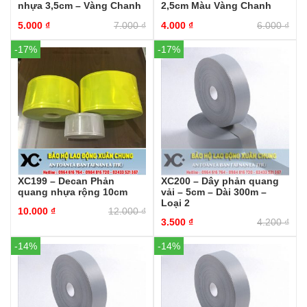
nhựa 3,5cm – Vàng Chanh
2,5cm Màu Vàng Chanh
5.000
₫
7.000
₫
4.000
₫
6.000
₫
-17%
-17%
XC199 – Decan Phản
XC200 – Dây phản quang
quang nhựa rộng 10cm
vải – 5cm – Dài 300m –
Loại 2
10.000
₫
12.000
₫
3.500
₫
4.200
₫
-14%
-14%