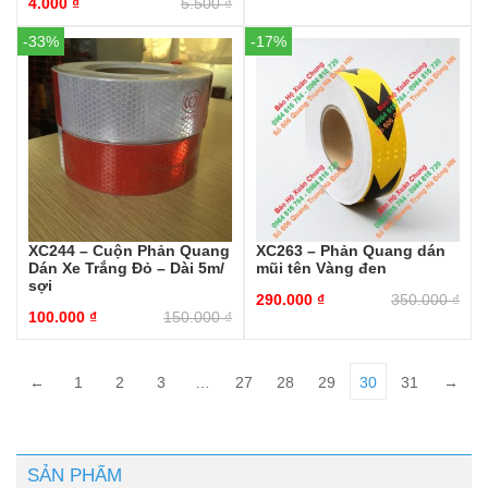
4.000
₫
5.500
₫
-33%
-17%
XC244 – Cuộn Phản Quang
XC263 – Phản Quang dán
Dán Xe Trắng Đỏ – Dài 5m/
mũi tên Vàng đen
sợi
290.000
₫
350.000
₫
100.000
₫
150.000
₫
←
1
2
3
…
27
28
29
30
31
→
SẢN PHẨM