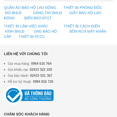
QUẦN ÁO BẢO HỘ LAO ĐỘNG
THIẾT BỊ PHÒNG ĐỘC
MŨ BHLĐ
GĂNG TAY BHLĐ
GIẦY BẢO HỘ LAO
ĐỘNG
BIỂN BÁO ATGT
THIẾT BỊ LÀM VIỆC KHÁC
THIẾT BỊ CÁCH ĐIỆN
KÍNH BHLĐ
ỦNG BẢO HỘ
BỒN RỬA MẮT KHẨN
CẤP
THIẾT BỊ PCCC
LIÊN HỆ VỚI CHÚNG TÔI
Gọi mua hàng:
0964 616 764
Gọi khiếu nại:
02433 522 105
Gọi bảo hành:
02433 521 367
Hỗ trợ kỹ thuật:
0984 816 720
CHĂM SÓC KHÁCH HÀNG