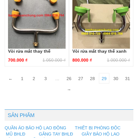
Vòi rửa mắt thay thế
Vòi rửa mắt thay thế xanh
700.000
₫
1.050.000
₫
800.000
₫
1.000.000
₫
←
1
2
3
…
26
27
28
29
30
31
→
SẢN PHẨM
QUẦN ÁO BẢO HỘ LAO ĐỘNG
THIẾT BỊ PHÒNG ĐỘC
MŨ BHLĐ
GĂNG TAY BHLĐ
GIẦY BẢO HỘ LAO