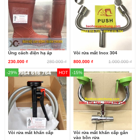
Ủng cách điện hạ áp
Vòi rửa mắt Inox 304
230.000
₫
280.000
₫
800.000
₫
1.000.000
₫
-29%
-15%
Vòi rửa mắt khẩn cấp
Vòi rửa mắt khẩn cấp gắn
vào bồn rửa