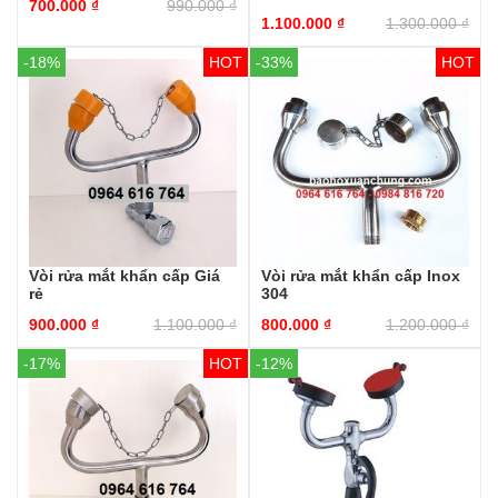
700.000
₫
990.000
₫
1.100.000
₫
1.300.000
₫
-18%
-33%
Vòi rửa mắt khẩn cấp Giá
Vòi rửa mắt khẩn cấp Inox
rẻ
304
900.000
₫
1.100.000
₫
800.000
₫
1.200.000
₫
-17%
-12%