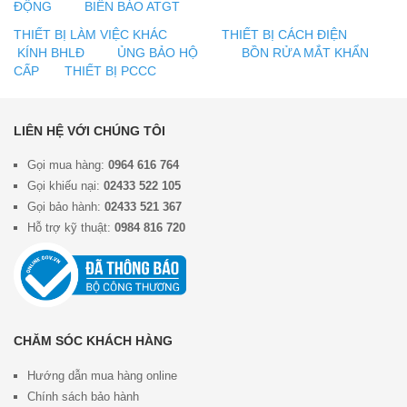
ĐỘNG
BIỂN BÁO ATGT
THIẾT BỊ LÀM VIỆC KHÁC
THIẾT BỊ CÁCH ĐIỆN
KÍNH BHLĐ
ỦNG BẢO HỘ
BỒN RỬA MẮT KHẨN
CẤP
THIẾT BỊ PCCC
LIÊN HỆ VỚI CHÚNG TÔI
Gọi mua hàng:
0964 616 764
Gọi khiếu nại:
02433 522 105
Gọi bảo hành:
02433 521 367
Hỗ trợ kỹ thuật:
0984 816 720
CHĂM SÓC KHÁCH HÀNG
Hướng dẫn mua hàng online
Chính sách bảo hành